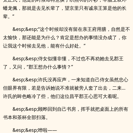
蟠龙佩，那就是去见长辈了，望京里只有诚亲王算是他的长
辈。”
&esp;&esp;“这个时候却没有留在亲王府用膳，自然是不
太愉快，那还能是为什么？肯定是想办的事情没办成了，你
让我这个时候去见他，能有什么好处。”
&esp;&esp;侍女似懂非懂，不过也不再劝她去见郡王
了，又问，“郡王想办什么事情？”
&esp;&esp;许氏没再应声，一来知道自己侍女虽然忠心
但眼界有限，若是告诉她说不准就被旁人套了出去，二来…
许氏的眸色略冷了些，他们这位昌平郡王心思可大着呢。
&esp;&esp;顾晔回到自己书房，挥手就把桌面上的所有
书本和茶杯全部扫落。
&esp;&esp;哗啦——