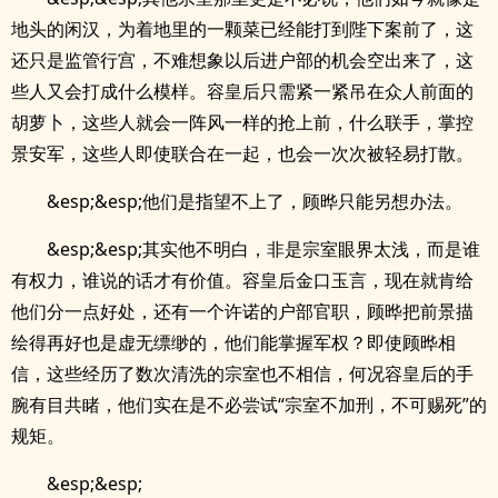
地头的闲汉，为着地里的一颗菜已经能打到陛下案前了，这
还只是监管行宫，不难想象以后进户部的机会空出来了，这
些人又会打成什么模样。容皇后只需紧一紧吊在众人前面的
胡萝卜，这些人就会一阵风一样的抢上前，什么联手，掌控
景安军，这些人即使联合在一起，也会一次次被轻易打散。
&esp;&esp;他们是指望不上了，顾晔只能另想办法。
&esp;&esp;其实他不明白，非是宗室眼界太浅，而是谁
有权力，谁说的话才有价值。容皇后金口玉言，现在就肯给
他们分一点好处，还有一个许诺的户部官职，顾晔把前景描
绘得再好也是虚无缥缈的，他们能掌握军权？即使顾晔相
信，这些经历了数次清洗的宗室也不相信，何况容皇后的手
腕有目共睹，他们实在是不必尝试“宗室不加刑，不可赐死”的
规矩。
&esp;&esp;