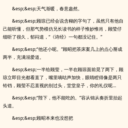
&esp;&esp;天气渐暖，春意盎然。
&esp;&esp;顾琼已经会说含糊的字句了，虽然只有他自
己能听懂，但那气势模仿兄长读书的样子惟妙惟肖，顾莹仔
细听了很久，郁闷道，“《诗经》一句都没记住。”
&esp;&esp;“他还小呢。”顾昭把茶床案几上的点心掰成
两半，充满溺爱道。
&esp;&esp;一半给顾莹，一半在顾琼面前晃了两下，顾
琼立即目光都看直了，嘴里嘀咕声加快，眼睛瞪得像是两只
铃铛，顾莹不忍直视的别过头，堂堂皇子，你的礼仪呢…
&esp;&esp;“陛下，他不能吃的。”容从锦从奏折里抬起
头道。
&esp;&esp;顾昭本来也没想把