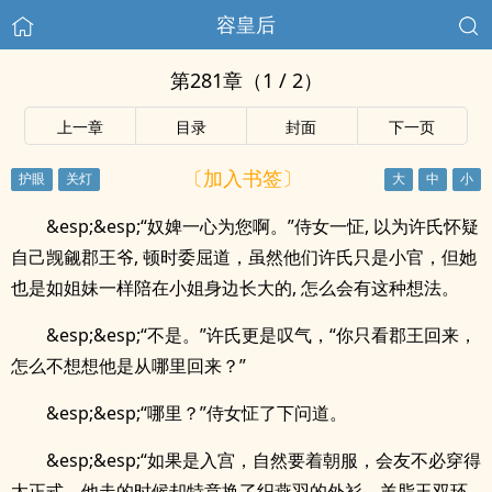
容皇后
第281章（1 / 2）
上一章
目录
封面
下一页
〔加入书签〕
&esp;&esp;“奴婢一心为您啊。”侍女一怔, 以为许氏怀疑
自己觊觎郡王爷, 顿时委屈道，虽然他们许氏只是小官，但她
也是如姐妹一样陪在小姐身边长大的, 怎么会有这种想法。
&esp;&esp;“不是。”许氏更是叹气，“你只看郡王回来，
怎么不想想他是从哪里回来？”
&esp;&esp;“哪里？”侍女怔了下问道。
&esp;&esp;“如果是入宫，自然要着朝服，会友不必穿得
太正式，他走的时候却特意换了织燕羽的外衫，羊脂玉双环