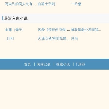
写自己的同人文有什么问题！
白骑士守则
一片桑
最近入库小说
囚爱【亲叔侄 强制 1v1 H】
被联姻老公发现我写po文后
血藤（母子）
久谋心动/和前任她小姨先婚后爱
［SK］
冷岛
首页
阅读记录
搜索小说
顶部