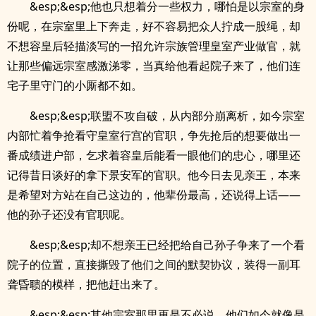
&esp;&esp;他也只想着分一些权力，哪怕是以宗室的身
份呢，在宗室里上下奔走，好不容易把众人拧成一股绳，却
不想容皇后轻描淡写的一招允许宗族管理皇室产业做官，就
让那些偏远宗室感激涕零，当真给他看起院子来了，他们连
宅子里守门的小厮都不如。
&esp;&esp;联盟不攻自破，从内部分崩离析，如今宗室
内部忙着争抢看守皇室行宫的官职，争先抢后的想要做出一
番成绩进户部，乞求着容皇后能看一眼他们的忠心，哪里还
记得昔日谈好的拿下景安军的官职。他今日去见亲王，本来
是希望对方站在自己这边的，他辈份最高，还说得上话——
他的孙子还没有官职呢。
&esp;&esp;却不想亲王已经把给自己孙子争来了一个看
院子的位置，直接撕毁了他们之间的默契协议，装得一副耳
聋昏聩的模样，把他赶出来了。
&esp;&esp;其他宗室那里更是不必说，他们如今就像是