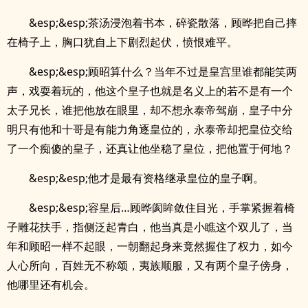
&esp;&esp;茶汤浸泡着书本，碎瓷散落，顾晔把自己摔
在椅子上，胸口犹自上下剧烈起伏，愤恨难平。
&esp;&esp;顾昭算什么？当年不过是皇宫里谁都能笑两
声，戏耍着玩的，他这个皇子也就是名义上的若不是有一个
太子兄长，谁把他放在眼里，却不想永泰帝驾崩，皇子中分
明只有他和十哥是有能力角逐皇位的，永泰帝却把皇位交给
了一个痴傻的皇子，还真让他坐稳了皇位，把他置于何地？
&esp;&esp;他才是最有资格继承皇位的皇子啊。
&esp;&esp;容皇后…顾晔阂眸敛住目光，手掌紧握着椅
子雕花扶手，指侧泛起青白，他当真是小瞧这个双儿了，当
年和顾昭一样不起眼，一朝翻起身来竟然握住了权力，如今
人心所向，百姓无不称颂，夷族顺服，又有两个皇子傍身，
他哪里还有机会。