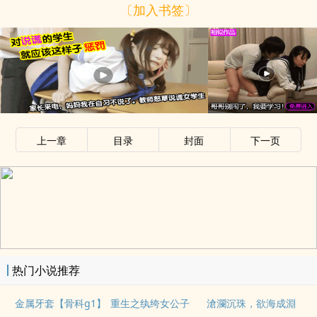
〔加入书签〕
上一章
目录
封面
下一页
热门小说推荐
金属牙套【骨科g1】
重生之纨绔女公子
滄瀾沉珠，欲海成淵