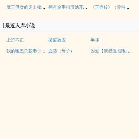
魔王母女的床上秘情（gl乱伦）
拥有金手指后她开始为所欲为（nph）
《玉壶传》（骨科）（兄妹）（np）
最近入库小说
上梁不正
破窗效应
半坏
我的哑巴总裁妻子（双A）
囚爱【亲叔侄 强制 1v1 H】
血藤（母子）