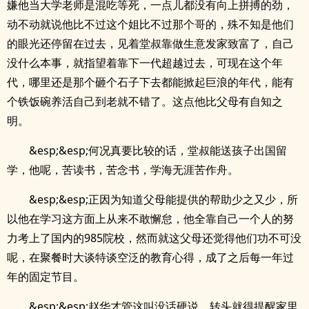
嫌他当大学老师是混吃等死，一点儿都没有向上拼搏的劲，
动不动就说他比不过这个姐比不过那个哥的，殊不知是他们
的眼光还停留在过去，见着堂叔靠做生意发家致富了，自己
没什么本事，就指望着靠下一代超越过去，可现在这个年
代，哪里还是那个砸个石子下去都能掀起巨浪的年代，能有
个铁饭碗养活自己到老就不错了。这点他比父母有自知之
明。
&esp;&esp;何况真要比较的话，堂叔能送孩子出国留
学，他呢，苦读书，苦念书，学海无涯苦作舟。
&esp;&esp;正因为知道父母能提供的帮助少之又少，所
以他在学习这方面上从来不敢懈怠，他全靠自己一个人的努
力考上了国内的985院校，然而就这父母还觉得他们功不可没
呢，在聚餐时大谈特谈空泛的教育心得，成了之后每一年过
年的固定节目。
&esp;&esp;赵华才管这叫没话硬说，转头就得提醒家里