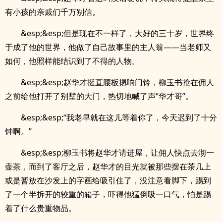
有小孩的亲戚们千万别信。
&esp;&esp;但是现在不一样了，大好的三十岁，世界终
于成了他的世界，他做了自己故事里的主人翁——当老师又
如何，他照样能结识到了不得的人物。
&esp;&esp;赵华才挺直腰板摁响门铃，柳玉书抢在佣人
之前给他打开了别墅的大门，热切地喊了声“华才哥”。
&esp;&esp;“我老早就在这儿等着你了，今天迟到了十分
钟啊。”
&esp;&esp;柳玉书将赵华才请进屋，让佣人快点去沏一
壶茶，而到了客厅之后，赵华才的目光就被那些摆在茶几上
或是暂放在沙发上的字画给吸引住了，没注意看脚下，踢到
了一个半拆开的较重的箱子，吓得他猛倒吸一口气，怕是踢
着了什么贵重物品。