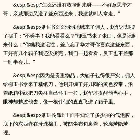
&esp;&esp;“怎么还没有收拾起来呀——不好意思华才
哥，亲戚那边又送了些东西过来，我这就叫人拿走。”
&esp;&esp;柳玉书文文弱弱地喊来了佣人，赵华才却摆
了摆手：“不碍事！我能看看么？”柳玉书张了张口，像是记起
来什么：“你瞧我这记性，差点忘了华才哥你喜欢这些东西，
正好有几个箱子我还没拆完，我们一起看看，反正也不差那
一时半会儿。”
&esp;&esp;因为是贵重物品，大箱子包得很严实，佣人
给柳玉书拿来了裁纸刀，他划开缠了好几圈的黄色胶带，沿
着纸箱中线把刀尖往自己怀里一拉，赵华才提醒他当心手，
眼神却越过他去，像一根针似的直直飞进了箱子里。
&esp;&esp;柳玉书掏出里面不知迭了多少层的气泡膜，
底下的东西嵌在珍珠棉里，被防尘布包裹着，轮廓若隐若
现。