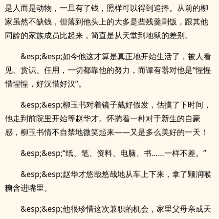
是人而是动物，一旦有了钱，照样可以得到追捧。从前的柳
家虽然不缺钱，但落到他头上的大多是些残羹剩饭，跟其他
同龄的家族成员比起来，简直是从天堂到地狱的差别。
&esp;&esp;如今他这才算是真正地开始生活了，被人看
见、赏识、任用，一切都靠他的努力，而谭有嚣对他是“惺惺
惜惺惺，好汉惜好汉”。
&esp;&esp;柳玉书对着镜子戴好假发，估摸了下时间，
他走到前院里开始等赵华才。怀揣着一种对于新生的自豪
感，柳玉书情不自禁地微笑起来——又是多么美好的一天！
&esp;&esp;“纸、笔、资料、电脑、书……一样不差。”
&esp;&esp;赵华才悠哉悠哉地从车上下来，拿了颗润喉
糖含进嘴里。
&esp;&esp;他很珍惜这次兼职的机会，家里父母亲成天