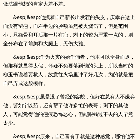
做法跟他想的肯定大差不差。
&esp;&esp;他摸着自己新长出发茬的头皮，庆幸在这上
面没有留疤，而左半边的脸颊虽然被火烧伤了，但是范围
小，只颧骨和耳后那一片有疤，剩下的较为严重一点的，则
全分布在了前胸和大腿上，无伤大雅。
&esp;&esp;作为火灾的始作俑者，他本可以全身而退，
但那样就显得太假，怀疑不免要落到他的头上，所以当时的
柳玉书说着要救人，故意往火场里冲了好几次，为的就是把
自己弄成这般模样。
&esp;&esp;虽是没了曾经的容貌，但好在总有人不嫌弃
他，譬如宁以茹，还有帮了他许多忙的表哥；剩下的其他
人，可能觉得他的疤痕恐怖恶心，但能跟钱过不去的人毕竟
太少。
&esp;&esp;原来，自己富有了就是这种感觉，哪怕他不