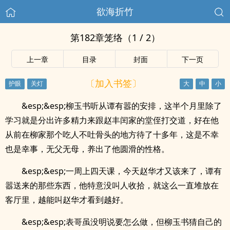
欲海折竹
第182章笼络（1 / 2）
上一章
目录
封面
下一页
〔加入书签〕
&esp;&esp;柳玉书听从谭有嚣的安排，这半个月里除了
学习就是分出许多精力来跟赵丰闰家的堂侄打交道，好在他
从前在柳家那个吃人不吐骨头的地方待了十多年，这是不幸
也是幸事，无父无母，养出了他圆滑的性格。
&esp;&esp;一周上四天课，今天赵华才又该来了，谭有
嚣送来的那些东西，他特意没叫人收拾，就这么一直堆放在
客厅里，越能叫赵华才看到越好。
&esp;&esp;表哥虽没明说要怎么做，但柳玉书猜自己的