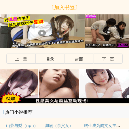
〔加入书签〕
上一章
目录
封面
下一页
热门小说推荐
转生成为肉文女主的女儿后（星际nph）
山茶与梨（nph）
湖底（亲父女）