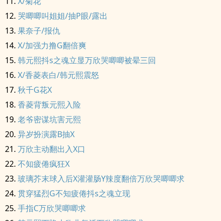
X/菊花
哭唧唧叫姐姐/抽P眼/露出
果奈子/报仇
X/加强力撸G翻倍爽
韩元熙抖s之魂立显万欣哭唧唧被晕三回
X/香菱表白/韩元熙震怒
秋千G花X
香菱背叛元熙入险
老爷密谋坑害元熙
异岁扮演露B抽X
万欣主动翻出入X口
不知疲倦疯狂X
玻璃芥末球入后X灌灌肠Y辣度翻倍万欣哭唧唧求
贯穿猛烈G不知疲倦抖s之魂立现
手指C万欣哭唧唧求