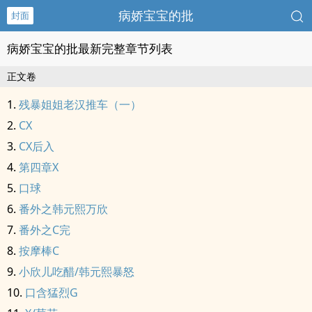
病娇宝宝的批
封面
病娇宝宝的批最新完整章节列表
正文卷
残暴姐姐老汉推车（一）
CX
CX后入
第四章X
口球
番外之韩元熙万欣
番外之C完
按摩棒C
小欣儿吃醋/韩元熙暴怒
口含猛烈G