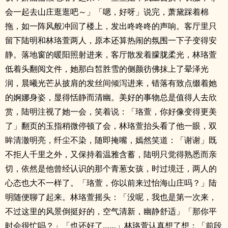
会一起去山庄逛逛吧～」「嗯，好呀」说完，萧黛踩着棉
拖，如一阵风般冲回了楼上，发出咚咚咚的声响。客厅里只
留下陆明和林珞萱两人，原本还算热闹的氛围一下子变得安
静。落地窗的暖阳照射进来，客厅散发着朦胧柔光，林珞萱
低着头翻阅文件，她那白皙胜雪的侧颜彷佛抹上了晕泽光
润，晨曦光芒从披肩的发丝间倾泻进来，错落有致点缀着她
的婀娜身姿，显得恬静而清幽。美好的事物总是值得人去欣
赏，陆明注视了她一会，笑着说：「珞萱，你好像变得更美
了」翻页的玉指稍微停顿了会，林珞萱抬头看了他一眼，双
眸清澈明亮，纤尘不染，随即掩嘴，嫣然笑道：「谢谢」既
不拒人千里之外，又保持着温雅含蓄，陆明只觉得熟悉而亲
切，依然是他曾经认识的那个青葱女孩，时过境迁，两人的
心态也大不一样了。「珞萱，你以前来过怡海山庄吗？」陆
明随便聊了起来。林珞萱摇头：「没呢，我也是第一次来，
不过这里的风景倒挺好的，空气清新，幽静舒适」「那你平
时会很忙吗？」「也还好了……」林珞萱认真想了想：「前段