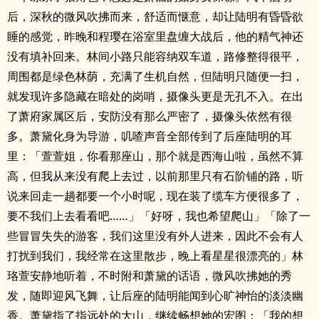
后，深秋的微风吹拂而来，舒适而惬意，却让陆明有昏昏欲
睡的感觉，昨晚和程璎在浴室里盘缠大战后，他的精气神还
没有填补回来。林间小路只能容纳双车道，路修整得很平，
周围都是绿色林荫，充满了生机自然，但陆明只随便一扫，
就发现许多隐藏在暗处的岗哨，摄像头更是无孔不入。在出
了萧府家属区后，安防没有那么严密了，摄像头依然有很
多。萧黛化身为导游，叽喳声音全部传到了后座陆明的耳
里：「萱萱姐，你看那座山，那个就是西海山啦，虽然不算
高，但我从来没有爬上去过，以前那里只有石阶铺的路，听
说来回走一趟都要一个小时呢，现在装了缆车方便很多了，
要不我们上去看看吧……」「好呀，我也希望爬山」「除了一
些冒冒失失的游客，我们这里没有外人进来，因此不会有人
打扰到我们，我经常在这里散步，晚上看星星很漂亮的」林
珞萱安静地听着，不时附和萧黛的话语，微风吹拂她的秀
发，随即迎风飞舞，让后座的陆明能闻到心旷神怡的淡淡幽
香。萧黛指了指远处的大山，继续畅想她的宏图：「我的想