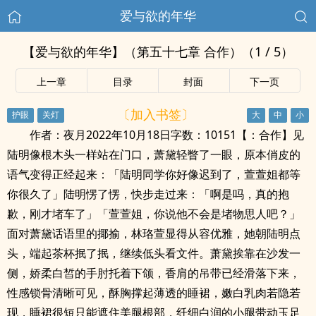
爱与欲的年华
【爱与欲的年华】（第五十七章 合作）（1 / 5）
上一章
目录
封面
下一页
〔加入书签〕
作者：夜月2022年10月18日字数：10151【：合作】见
陆明像根木头一样站在门口，萧黛轻瞥了一眼，原本俏皮的
语气变得正经起来：「陆明同学你好像迟到了，萱萱姐都等
你很久了」陆明愣了愣，快步走过来：「啊是吗，真的抱
歉，刚才堵车了」「萱萱姐，你说他不会是堵物思人吧？」
面对萧黛话语里的揶揄，林珞萱显得从容优雅，她朝陆明点
头，端起茶杯抿了抿，继续低头看文件。萧黛挨靠在沙发一
侧，娇柔白皙的手肘托着下颌，香肩的吊带已经滑落下来，
性感锁骨清晰可见，酥胸撑起薄透的睡裙，嫩白乳肉若隐若
现，睡裙很短只能遮住美腿根部，纤细白润的小腿带动玉足