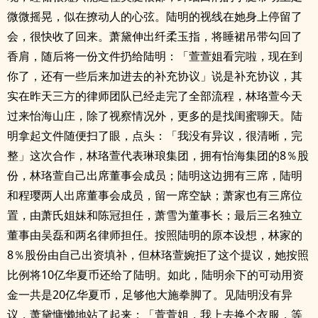
微微摇晃，似在撩动人的心弦。陆明的视线在她身上停留了
会，很快收了回来。萧黛伸出纤柔玉指，将睡裙吊带勾回了
香肩，随后将一份文件扔给陆明：「萱萱姐看完啦，现在到
你了，还有一些后来加进去的补充协议」说是补充协议，其
实在昨天三方的律师团队已经走完了全部流程，林珞萱今天
过来怡海山庄，除了视察情况外，更多的是找闺蜜聊天。陆
明拿起文件随便扫了眼，点头：「我没有异议，很清晰，完
整」这次合作，林珞萱代表琳琅集团，拥有怡海集团的8％股
份，林珞萱自己出席董事会成员；陆明这边拥有三席，陆明
和程璎两人出席董事会成员，留一席空缺；萧家也有三席位
置，由萧氏姐妹和陈冠担任，萧雪为董事长；最后三名独立
董事由吴磊和两名律师担任。按照陆明的原本设想，林家的
8％股份由自己出资填补，但林珞萱婉拒了这个提议，她按照
比例将10亿华夏币还给了陆明。如此，陆明余下的可动用资
金一共是20亿华夏币，足够他大施拳脚了。见陆明没有异
议，萧黛慵懒地站了起来：「萱萱姐，我上去换个衣服，等