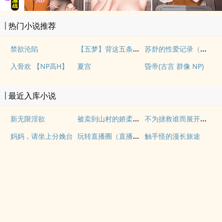
热门小说推荐
【五梦】背这五条，悟透
苏舒的性爱记录（高H）
禁欲沦陷
入骨欢 【NP高H】
夏宫
昏帝(古言 群像 NP)
最近入库小说
被卖到山村的娇柔母亲（整体编修全本）
不为拯救谁而展开的航行
新无限淫欲
玩转直播圈（直播女神改编）
妈妈，请坐上分娩台
触手怪的漫长旅途