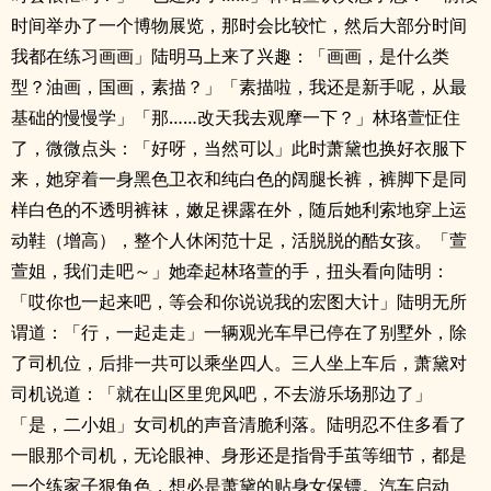
时间举办了一个博物展览，那时会比较忙，然后大部分时间
我都在练习画画」陆明马上来了兴趣：「画画，是什么类
型？油画，国画，素描？」「素描啦，我还是新手呢，从最
基础的慢慢学」「那……改天我去观摩一下？」林珞萱怔住
了，微微点头：「好呀，当然可以」此时萧黛也换好衣服下
来，她穿着一身黑色卫衣和纯白色的阔腿长裤，裤脚下是同
样白色的不透明裤袜，嫩足裸露在外，随后她利索地穿上运
动鞋（增高），整个人休闲范十足，活脱脱的酷女孩。「萱
萱姐，我们走吧～」她牵起林珞萱的手，扭头看向陆明：
「哎你也一起来吧，等会和你说说我的宏图大计」陆明无所
谓道：「行，一起走走」一辆观光车早已停在了别墅外，除
.
了司机位，后排一共可以乘坐四人。三人坐上车后，萧黛对
司机说道：「就在山区里兜风吧，不去游乐场那边了」
「是，二小姐」女司机的声音清脆利落。陆明忍不住多看了
一眼那个司机，无论眼神、身形还是指骨手茧等细节，都是
一个练家子狠角色，想必是萧黛的贴身女保镖。汽车启动