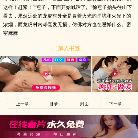
这样！赶紧！”“燕子，下面开始喊话了。”徐燕子抬头往山下
看去，果然远处的龙虎村外全是冒着火光的弹坑和火光下的
浓烟，而龙虎村内却毫发无损，仿佛对方也在忌惮什么。密
密麻麻
〔加入书签〕
上一章
目录
封面
下一章