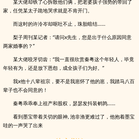
某大佬却铁了心拆散他们俩，把老婆孩子强势的带回了
家，任凭某太子跪地哭求就是不肯开门。
而这时的许泠岑却呕吐不止，珠胎暗结……
梨子周刊某记者：“请问x先生，您是出于什么原因同意
两家婚事的？”
某大佬咬牙切齿：“我一直很欣赏秦粤这个年轻人，毕竟
年轻有为，还是放下恩怨，成全孩子们为好。”
我x他十八辈祖宗，要不是我崽怀了他的崽，我踏马八百
辈子也不会同意的！
秦粤乖乖奉上祖产和股权，瑟瑟发抖装鹌鹑……
看到墨宝带着关切的眼神, 池非渔更难过了，他抱着墨宝
哇的一声哭了出来