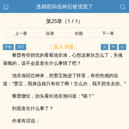
逃婚星际战神后被强宠了
第25章（1 / 1）
上一章
目录
封面
下一章
〔加入书签〕
黎槊有些担忧的看着池非渔，心想这家伙怎么了，失魂
落魄的，该不会是发生什么事情了吧？
池非渔回过神来，把墨宝抱进了怀里，有些伤感的说
道：“墨宝，我身边就只有你了啊！怎么办，我不想失去你。”
黎槊微怔，抬头看向池非渔问道：“喵？”
到底发生什么事了？
作者有话说：