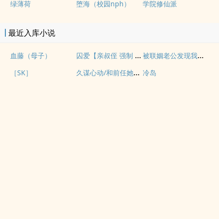
绿薄荷
堕海（校园nph）
学院修仙派
最近入库小说
囚爱【亲叔侄 强制 1v1 H】
被联姻老公发现我写po文后
血藤（母子）
久谋心动/和前任她小姨先婚后爱
［SK］
冷岛