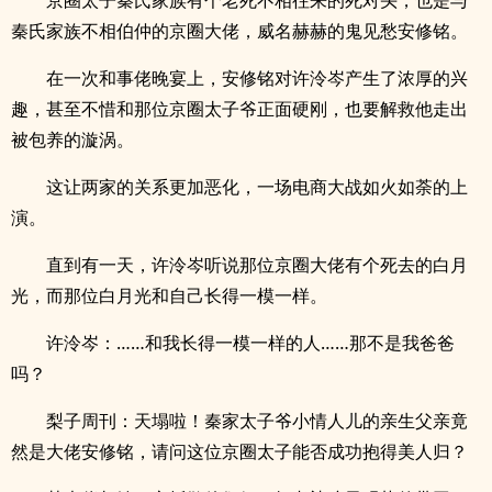
京圈太子秦氏家族有个老死不相往来的死对头，也是与
秦氏家族不相伯仲的京圈大佬，威名赫赫的鬼见愁安修铭。
在一次和事佬晚宴上，安修铭对许泠岑产生了浓厚的兴
趣，甚至不惜和那位京圈太子爷正面硬刚，也要解救他走出
被包养的漩涡。
这让两家的关系更加恶化，一场电商大战如火如荼的上
演。
直到有一天，许泠岑听说那位京圈大佬有个死去的白月
光，而那位白月光和自己长得一模一样。
许泠岑：……和我长得一模一样的人……那不是我爸爸
吗？
梨子周刊：天塌啦！秦家太子爷小情人儿的亲生父亲竟
然是大佬安修铭，请问这位京圈太子能否成功抱得美人归？